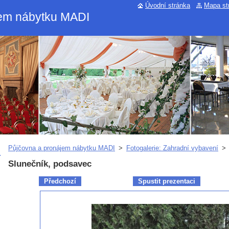
Úvodní stránka
Mapa st
jem nábytku MADI
Půjčovna a pronájem nábytku MADI
>
Fotogalerie: Zahradní vybavení
>
Slunečník, podsavec
Předchozí
Spustit prezentaci