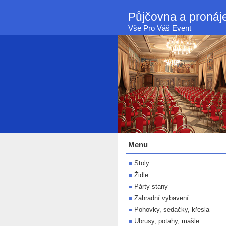
Půjčovna a proná
Vše Pro Váš Event
Menu
Stoly
Židle
Párty stany
Zahradní vybavení
Pohovky, sedačky, křesla
Ubrusy, potahy, mašle