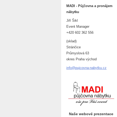
MADI - Půjčovna a pronájem
nábytku
Jiří Šikl
Event Manager
+420 602 362 556
(sklad)
Stránčice
Průmyslová 63
okres Praha východ
info@puj
covna-na
bytku.cz
Naše webové prezentace