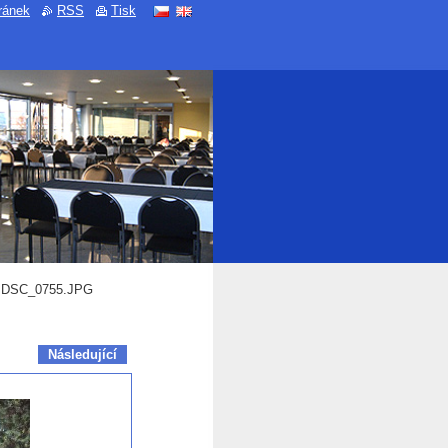
ránek
RSS
Tisk
DSC_0755.JPG
Následující