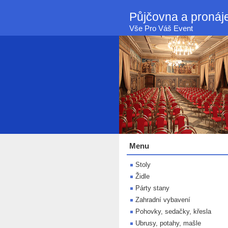
Půjčovna a proná
Vše Pro Váš Event
Menu
Stoly
Židle
Párty stany
Zahradní vybavení
Pohovky, sedačky, křesla
Ubrusy, potahy, mašle