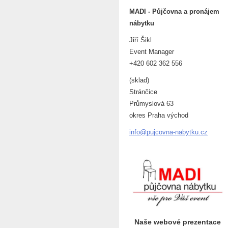
MADI - Půjčovna a pronájem
nábytku
Jiří Šikl
Event Manager
+420 602 362 556
(sklad)
Stránčice
Průmyslová 63
okres Praha východ
info@puj
covna-na
bytku.cz
Naše webové prezentace