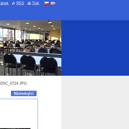
ránek
RSS
Tisk
DSC_0724.JPG
Následující