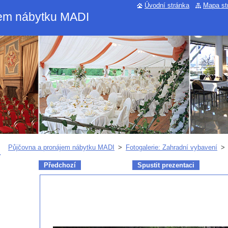
Úvodní stránka
Mapa st
jem nábytku MADI
Půjčovna a pronájem nábytku MADI
>
Fotogalerie: Zahradní vybavení
>
Předchozí
Spustit prezentaci