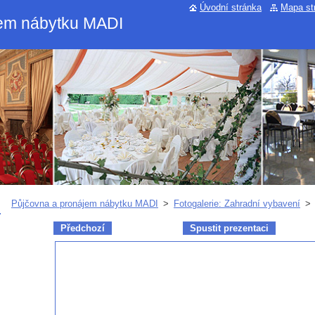
Úvodní stránka
Mapa st
jem nábytku MADI
Půjčovna a pronájem nábytku MADI
>
Fotogalerie: Zahradní vybavení
>
Předchozí
Spustit prezentaci