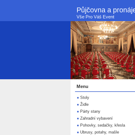
Půjčovna a proná
Vše Pro Váš Event
Menu
Stoly
Židle
Párty stany
Zahradní vybavení
Pohovky, sedačky, křesla
Ubrusy, potahy, mašle