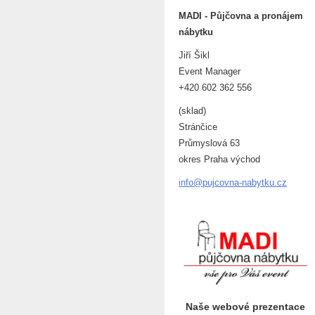
MADI - Půjčovna a pronájem
nábytku
Jiří Šikl
Event Manager
+420 602 362 556
(sklad)
Stránčice
Průmyslová 63
okres Praha východ
info@puj
covna-na
bytku.cz
Naše webové prezentace