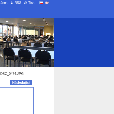
ránek
RSS
Tisk
DSC_0474.JPG
Následující