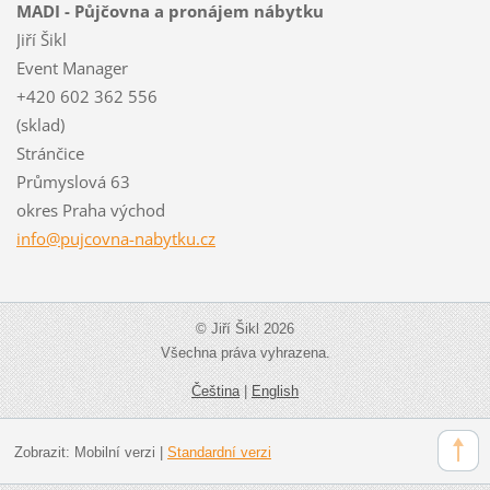
MADI - Půjčovna a pronájem nábytku
Jiří Šikl
Event Manager
+420 602 362 556
(sklad)
Stránčice
Průmyslová 63
okres Praha východ
info@puj
covna-na
bytku.cz
© Jiří Šikl 2026
Všechna práva vyhrazena.
Čeština
|
English
Zobrazit:
Mobilní verzi
|
Standardní verzi