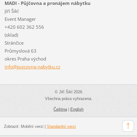
MADI - Půjčovna a pronájem nábytku
Jiří Šikl
Event Manager
+420 602 362 556
(sklad)
Stránčice
Průmyslová 63
okres Praha východ
info@puj
covna-na
bytku.cz
© Jiří Šikl 2026
Všechna práva vyhrazena.
Čeština
|
English
Zobrazit:
Mobilní verzi
|
Standardní verzi